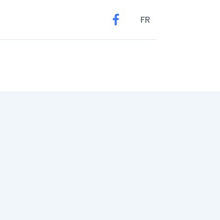
FR
uestions
Emplois
Contact